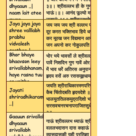
dhyaaun ..|
३॥। श्रीवल्लभ ही के गुण गाऊं॥ रूप निरख नयन
naam lait atee
भाऊं।॥। आनंद फूल्यो मन समाऊं ।।५॥ श्रीवल्ल
munn
लडाऊं ॥६॥ श्रीवल्लभके चरण रहाऊं।। भूखें महा
Jaya jaya jaya
जय जय जय श्री वल्‍लभ प्रभु विद्वलेश साथें | नि
sachupaaun..1..
दास कहाऊं ॥ रसिक सदा यह नेह निभाऊं ॥८।॥।
shree vall‍labh
दूर करत भक्तिभाव हिये धरत काज सब सरत सदा गा
prabhu
कर मूरख जन विद्यमान आनंद त्यज चलत क्यूं अपाध
vidvalesh
जन अपनो कर गोकुलपति भरत ताहि बाधें ॥२॥
saathen |
Bhor bhaye
भोर भये भावसों ले श्रीवल्लभनाम। है रसना तू ओर व
nijajan parr
bhaavson leey
पावें निशदिन गुण गावें ओर सब रसविसराबें यह मन
karat kripa
srivallabhanam.
में भाव धरें अतिरस अनुपान करें ओर कपट वाम ।। हर
dharat haath
haye rasna tuu
हृदय वसें अरु रससमूहधाम ।।२॥।
maathen ..
or vritha
जयति श्रीराधिकारमणपरिचरणरतिवल्लभाधीशसुतविद्
bakey kyon
Jayati
कैब चिंतोदबति हृदयदेशे ॥॥१॥ स्थापयति मानसं स
nikaam ..|
shriradhikaramanparicharadhillavisharasharativilishat
भालयुततिलकमुद्रादिशो भासहितमस्तकाबद्धसितकृष
..|
सरसवचनरचनापराजितसुधेशे ॥ अखिलसाधनरहितदो
३॥
Gaauun srivallabh
गाऊं श्रीवल्लभ ध्याऊं श्रीवललभ वललभचरणरज तन
dhyaaun
वललभदासन दास कहाऊं ।।१॥ कृष्णलीला सेवा नित
srivallabh
व्यासदासकी यही प्रतिज्ञा श्रीगोविंदकृपातें पाऊं ॥२