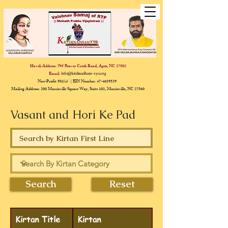
Haveli Address:
95 Beaver Creek Road, Apex, NC 27502
7
Email:
Info@krishnadham-vyo.org
Non-Profit 501(c) | EIN Number:
47-4639529
Mailing Address: 200 Morrisville Square Way, Suite 103, Morrisville, NC 27560
Vasant and Hori Ke Pad
Search
Reset
Kirtan Title
Kirtan