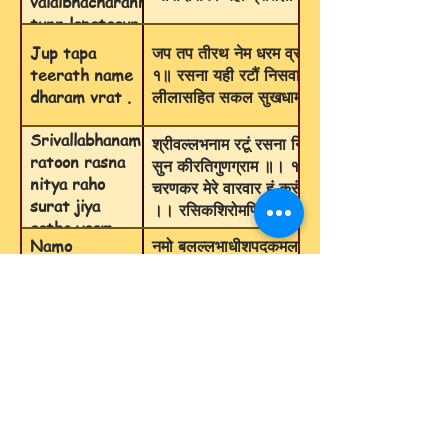
valalbhacharanraj
tunn lapataaun..
Jup tapa
जप तप तीरथ नेम धरम व्रत । मेरे श्रीवललभ प्र
teerath name
१॥ रसना यही रटौं निसवासर । दुरित' कटें सुधरे
dharam vrat .
लीलासहित सकल सुखधाम | रसिकन ये निरधार किय
Srivallabhanam
श्रीवल्लभनाम रटूं रसना नित्य रहो सुरत जिय आठ
ratoon rasna
सुन कीरतिगुणग्राम ॥। १॥। पुष्पप्रसाद सुवास नास
nitya raho
चरणकर मेरे वारवार हूं करूं प्रणाम ॥२।। दुःख सं
surat jiya
।। रसिकशिरोमणि दीन जानके सीस बिराजे पूरण
aatho yaam ..
Namo
नमो बलल्‍लभाधीशपदकमलयुगले सदा वसतु मम ह॒ृद
balal‍labhadhishpadakamalayugale
अन्यमहिमा55भासवासनावासितं मा भवतु जातु निजभ
sadaa vasatu mumm hridayam
चिरं चरणयुगल सकलगुणसुललितं ।| बदति हरिदास इति
vividhbhaavarsavalitam ..
देहशतजन्मफलितं ॥२॥।
© 2026 Krishnadham-VYO